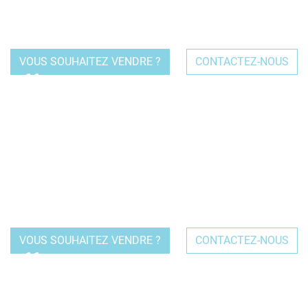
dans des banques partenaires de notre agence.
VOUS SOUHAITEZ VENDRE ?
CONTACTEZ-NOUS
En tant que spécialistes, nous pouvons également vous
accompagner dans toutes les démarches administratives
liées aux établissements accueillant du public (accessibilité
ou normes hygiène et sécurité par exemple) mais également
dans la préparation des dossiers plus spécifiques liées à
votre future activité (licence IV).
VOUS SOUHAITEZ VENDRE ?
CONTACTEZ-NOUS
Avant de trouver le bon repreneur à votre affaire & de
concrétiser la vente, il est important de ne pas perturber vos