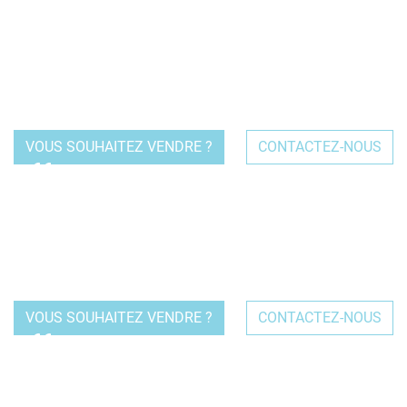
collaborateurs ou vos clients. Nous nous engageons à
travailler en toute confidentialité pour vous permettre de
communiquer de façon maitrisée au moment du
changement de propriétaire.
VOUS SOUHAITEZ VENDRE ?
CONTACTEZ-NOUS
Parce que votre temps est précieux, nous ne vous
présentons que des repreneurs potentiels qualifiés & ayant
une bonne connaissance du métier.
VOUS SOUHAITEZ VENDRE ?
CONTACTEZ-NOUS
Nous suivons intégralement le dossier de votre potentiel
acquéreur en l'accompagnant depuis le montage de son