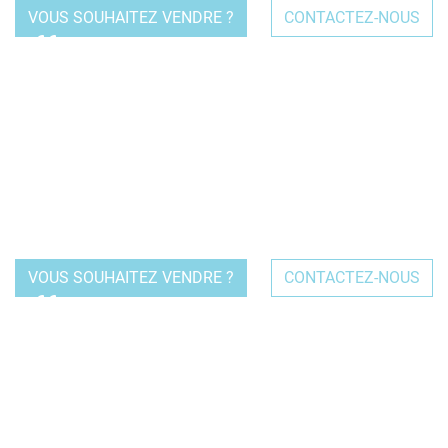
VOUS SOUHAITEZ VENDRE ?
CONTACTEZ-NOUS
Vous avez besoin d'autres professionnels pour vous
accompagner dans votre projet ? Parce qu'avoir les bons
interlocuteurs vous permettra de gagner en efficacité, que ce
soit pour votre expert comptable, avocat, notaire, agenceur
ou communicant, nous disposons d'un réseau de
partenaires qualifiés à vous recommander.
VOUS SOUHAITEZ VENDRE ?
CONTACTEZ-NOUS
Besoin d'un coup de pouce pour le financement de votre
acquisition ? Parce que c'est plus facile d'échanger avec des
banquiers qui connaissent parfaitement le secteur « CHR -
Café Hôtel Restaurant » & spécifiquement les métiers de
bouche, nous engageons a déposer au moins 3 dossiers