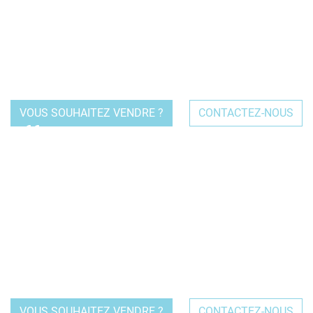
business plan jusqu'au financement, en soumettant nous
même les dossiers à nos partenaires banquiers tous
spécialisés dans le secteur du « CHR - Café Hôtel
Restaurant ».
VOUS SOUHAITEZ VENDRE ?
CONTACTEZ-NOUS
Au moment de vendre son affaire, les composantes
subjectives & émotionnelles peuvent parfois nuire à une
évaluation réaliste du bien. Gratuitement & sans
engagement, nous réalisons une estimation au plus proche
de la valeur du marché en fonction de vos indicateurs
comptables, de l'état de l'établissement, de son
emplacement ou de son potentiel de développement.
VOUS SOUHAITEZ VENDRE ?
CONTACTEZ-NOUS