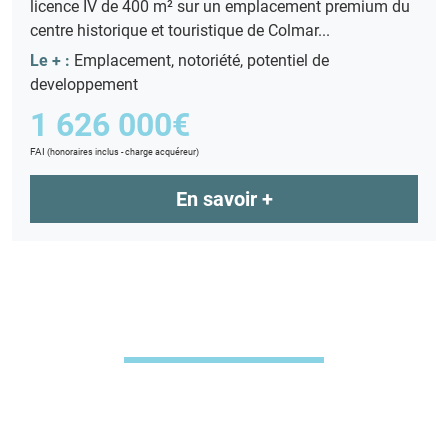
licence IV de 400 m² sur un emplacement premium du
centre historique et touristique de Colmar...
Le + :
Emplacement, notoriété, potentiel de
developpement
1 626 000€
FAI
(honoraires inclus - charge acquéreur)
En savoir +
LES 10 BONNES RAISONS DE
TRAVAILLER AVEC NOUS
Chaque projet d'acquisition est unique & il est primordial