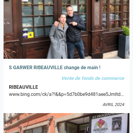
S GARWER RIBEAUVILLE change de main !
Vente de fonds de commerce
RIBEAUVILLE
www.bing.com/ck/a?!&&p=5d7b0be9d481aee5JmltdHM9MTcxMzkxNjgwMCZpZ3VpZD0yZjdhOGEzZS0zYWI5LTY3ZTItMWUxZi05ZTIzM2JjYzY2MDkmaW5zaWQ9NTYxMA&ptn=3&ver=2&hsh=3&fclid=2f7a8a3e-3ab9-67e2-1e1f-9e233bcc6609&u=a1aHR0cHM6Ly93d3cuYmluZy5jb20vYWxpbmsvbGluaz91cmw9aHR0cHMlM2ElMmYlMmZnYXJ3ZXItc3R1Yi1yaWJlYXV2aWxsZS5lYXRidS5jb20lMmYmc291cmNlPXNlcnAtbG9jYWwmaD05SW8lMmJPZjZ5TTZ5U1RoSGNBc3VwbWV3WUF4WTk2S0tGcWROJTJiWUFyZWZ4byUzZCZwPWx3X2xzdHB0JmlnPUJBODIyOTk5RDdFNjRFNjFBNTA5RThFRDdCQzVCQjI3JnlwaWQ9WU4yMDAweDE3MzQ3NDE3MTk1MDc0OTQyMDgx&ntb=1
AVRIL 2024