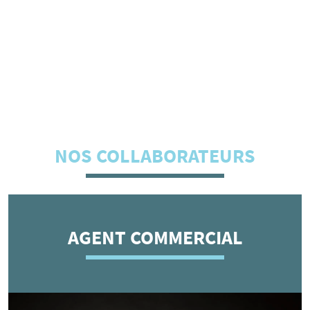
3
COLLABORATEURS POUR UNE RELATION
PERSONNALISÉE ET PRIVILÉGIÉE
22
ANS D’EXPÉRIENCE SUR LE TERRITOIRE
(STRASBOURG, ALSACE, GRAND EST)
NOS COLLABORATEURS
AGENT COMMERCIAL