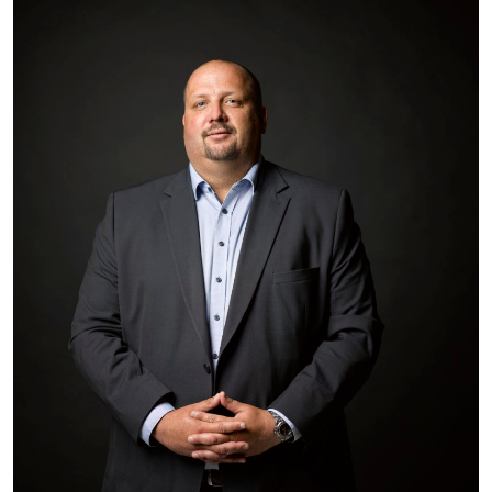
STÉPHANE
Depuis 2015, Stéphane est agent commercial au sein
de l'Immobilière des Brasseurs. Lui aussi a acquis
une solide expérience du secteur CHR grâce aux dix
années passées dans un groupe brassicole national.
Il dispose d'un réseau important avec de nombreux
contacts sur le terrain et maitrise parfaitement les
cessions de fonds de commerce de restauration.
Parce qu'il a conscience que chaque dossier est
unique, quel que soit votre projet revente ou
installation il sera à votre écoute pour vous conseiller
et vous proposer une solution sur mesure.