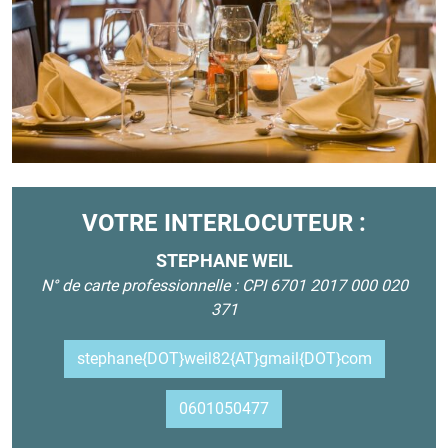
VOTRE INTERLOCUTEUR :
STEPHANE WEIL
N° de carte professionnelle : CPI 6701 2017 000 020
371
stephane{DOT}weil82{AT}gmail{DOT}com
0601050477