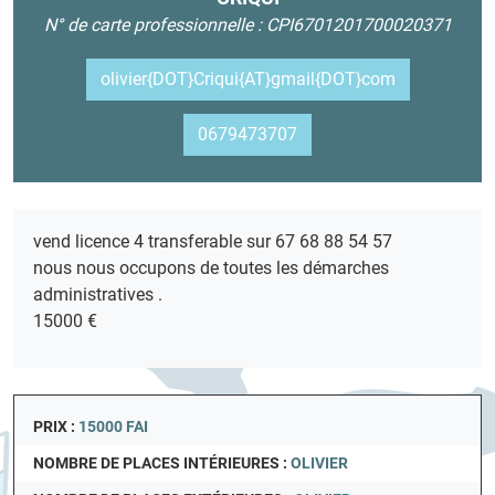
N° de carte professionnelle : CPI6701201700020371
olivier{DOT}Criqui{AT}gmail{DOT}com
0679473707
vend licence 4 transferable sur 67 68 88 54 57
nous nous occupons de toutes les démarches
administratives .
15000 €
PRIX :
15000 FAI
NOMBRE DE PLACES INTÉRIEURES :
OLIVIER